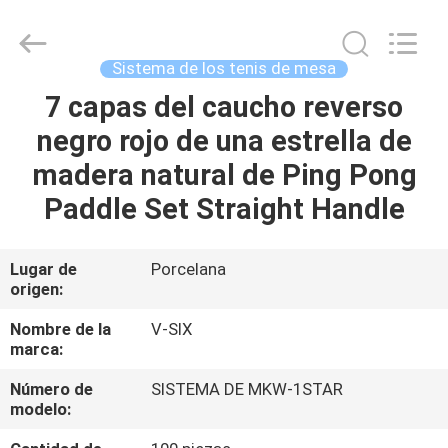
-
2026
Guangzhou
Dunya
Sports
Sistema de los tenis de mesa
Ltd..
All
7 capas del caucho reverso
EN
Rights
Reserved.
negro rojo de una estrella de
CASA
madera natural de Ping Pong
PRODUCTOS
Paddle Set Straight Handle
SOBRE
Lugar de
Porcelana
origen:
NOSOTROS
Nombre de la
V-SIX
marca:
RECORRIDO
Número de
SISTEMA DE MKW-1STAR
POR
modelo:
LA