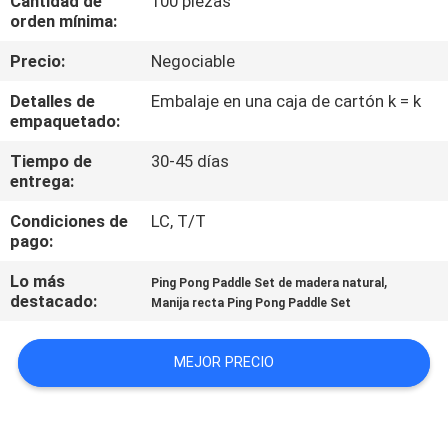
Cantidad de
100 piezas
FÁBRICA
orden mínima:
Precio:
Negociable
CONTROL
Detalles de
Embalaje en una caja de cartón k = k
DE
empaquetado:
CALIDAD
Tiempo de
30-45 días
entrega:
CONTACTA
Condiciones de
LC, T/T
pago:
CON
NOSOTROS
Lo más
,
Ping Pong Paddle Set de madera natural
destacado:
Manija recta Ping Pong Paddle Set
SOLICITAR
MEJOR PRECIO
UNA
CITA