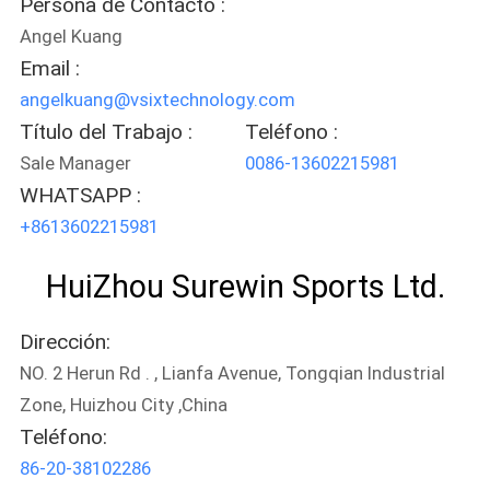
Persona de Contacto :
MAPA
Angel Kuang
DEL
Email :
angelkuang@vsixtechnology.com
SITIO
Título del Trabajo :
Teléfono :
Sale Manager
0086-13602215981
PRIVACY
WHATSAPP :
POLICY
+8613602215981
HuiZhou Surewin Sports Ltd.
Dirección:
NO. 2 Herun Rd . , Lianfa Avenue, Tongqian Industrial
Zone, Huizhou City ,China
Teléfono:
86-20-38102286