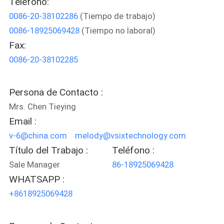
Teléfono:
FÁBRICA
0086-20-38102286
(Tiempo de trabajo)
0086-18925069428
(Tiempo no laboral)
CONTROL
Fax:
DE
0086-20-38102285
CALIDAD
Persona de Contacto :
CONTACTA
Mrs. Chen Tieying
Email :
CON
v-6@china.com melody@vsixtechnology.com
NOSOTROS
Título del Trabajo :
Teléfono :
Sale Manager
86-18925069428
SOLICITAR
WHATSAPP :
UNA
+8618925069428
CITA