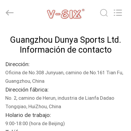
-
2026
Guangzhou
Dunya
Sports
Ltd..
All
EN
Rights
Reserved.
Guangzhou Dunya Sports Ltd.
CASA
Información de contacto
PRODUCTOS
Dirección:
Oficina de No.308 Junyuan, camino de No.161 Tian Fu,
SOBRE
Guangzhou, China
NOSOTROS
Dirección fábrica:
No. 2, camino de Herun, industria de Lianfa Dadao
RECORRIDO
Tongqiao, HuiZhou, China
Holario de trabajo:
POR
9:00-18:00 (hora de Beijing)
LA