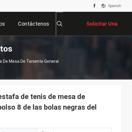
Spanish
os
Contáctenos
Solicitar Una
tos
Cotización
s De Mesa De Teniente General
estafa de tenis de mesa de
 bolso 8 de las bolas negras del