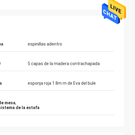
ma
espinillas adentro
r
5 capas de la madera contrachapada
a
esponja roja 1.8m m de Eva del bule
ahl
Mohammed Saqallah
d y el envío para
el buen servicio y entrega a tiempo,
gracias mucho
 de mesa
,
sistema de la estafa