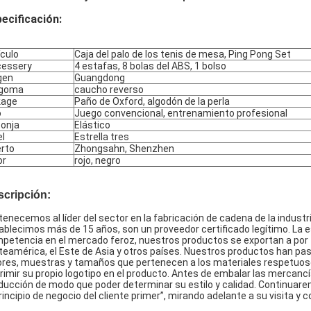
ecificación:
ículo
Caja del palo de los tenis de mesa, Ping Pong Set
essery
4 estafas, 8 bolas del ABS, 1 bolso
gen
Guangdong
 goma
caucho reverso
kage
Paño de Oxford, algodón de la perla
o
Juego convencional, entrenamiento profesional
onja
Elástico
el
Estrella tres
rto
Zhongsahn, Shenzhen
or
rojo, negro
scripción:
tenecemos al líder del sector en la fabricación de cadena de la industr
ablecimos más de 15 años, son un proveedor certificado legítimo. La e
petencia en el mercado feroz, nuestros productos se exportan a por 
teamérica, el Este de Asia y otros países. Nuestros productos han pasa
ores, muestras y tamaños que pertenecen a los materiales respetuos
rimir su propio logotipo en el producto. Antes de embalar las merca
ducción de modo que poder determinar su estilo y calidad. Continuarem
principio de negocio del cliente primer”, mirando adelante a su visita y c