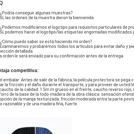
Q
 ¿Podría conseguir algunas muestras?
 Sí, las órdenes de la muestra dieron la bienvenida.
 ¿Podemos modificamos el logotipo para requisitos particulares de p
 Sí, podemos hacer el logotipo/las etiquetas engomadas modificados p
 ¿Cómo puedo saber se está haciendo mi orden?
 Examinaremos y probaremos todos los artículos para evitar daño y pie
pección detallada
la orden le será enviado para su confirmación antes de la entrega.
taja competitiva:
 el embalar: Antes de salir de la fábrica, la película protectora se pe
tar la fricción y el daño durante el transporte, y para proveer de usted 
 caucho de la calidad: 1.5m m grueso en el frente, caucho reverso rojo;
 forro de la base de la todo-madera de la obra clásica: sensación ofens
 opción de la manija texturizada: fricción moderada entre la parte poste
o razonable y de una madera fina, fuerte