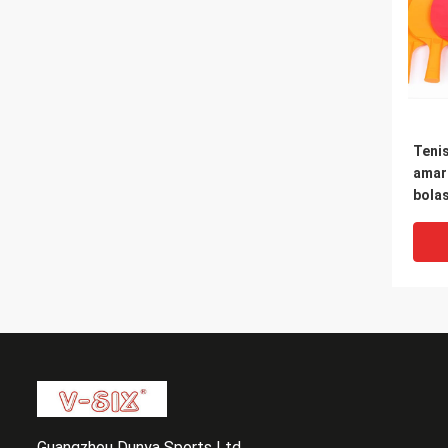
Teni
amari
bolas
reco
princ
Guangzhou Dunya Sports Ltd.