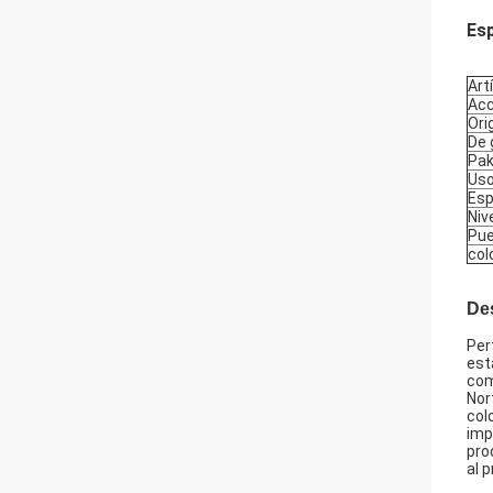
Esp
Art
Acc
Ori
De
Pa
Us
Esp
Niv
Pue
col
De
Per
est
com
Nor
col
imp
pro
al 