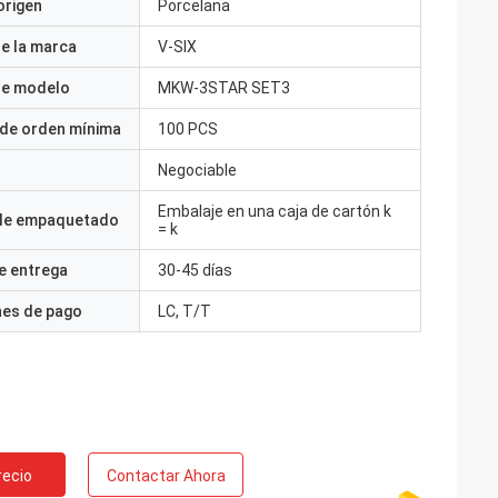
origen
Porcelana
e la marca
V-SIX
e modelo
MKW-3STAR SET3
 de orden mínima
100 PCS
Negociable
Embalaje en una caja de cartón k
 de empaquetado
= k
e entrega
30-45 días
nes de pago
LC, T/T
recio
Contactar Ahora