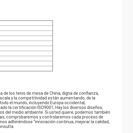
ia de los tenis de mesa de China, digna de confianza,
scala y la competitividad están aumentando, de la
todo el mundo, incluyendo Europa occidental,
do la certificación ISO9001; Hay los diversos diseños,
os del medio ambiente. Si usted quiere, podemos también
ncías, comprobaremos y controlaremos cada proceso de
os adhiriéndose “innovación continua, mejorar la calidad,
onsulta.