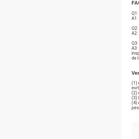
FA
Q1:
A1:
Q2:
A2:
Q3:
A3:
ins
de 
Ven
(1)
evi
(2)
(3)
(4)
pes