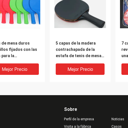
s de mesa duros
5 capas de la madera
7 c
llos fijados con las
contrachapada de la
rev
 para la
estafa de tenis de mesa
una
nstrucción del
de teniente general
nat
ipiante
fijaron la manija recta del
Pad
Mejor Precio
Mejor Precio
bolso 8 de las bolas
Ha
negras del ABS
Sobre
Perfil de la empresa
Noticias
Visita a la fábrica
Casos