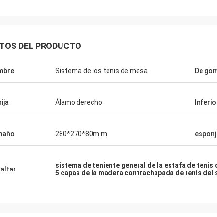
TOS DEL PRODUCTO
mbre
Sistema de los tenis de mesa
De go
ija
Álamo derecho
Inferio
Julien
maño
280*270*80m m
esponj
Anders D
KENHO Parece que tenemos una
Gracias por buena calida
ón con las bolas de WhatsApp
nuestras tablas y palos
sistema de teniente general de la estafa de tenis
altar
somos muy buenos Gracias por su trabajo
5 capas de la madera contrachapada de tenis del 