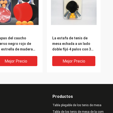
apas del caucho
La estafa de tenis de
erso negro rojo de
mesa echada a un lado
 estrella de madera
doble fijó 4 palos con 3
ural de Ping Pong
bolas del ABS
dle Set Straight
Mejor Precio
Mejor Precio
ndle
Productos
Tabla plegable de los tenis de mesa
Tabla de los tenis de mesa de la competenc