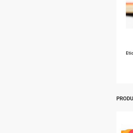
Eti
PROD