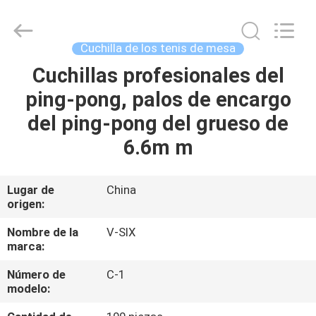
-
2026
Guangzhou
Dunya
Sports
Cuchilla de los tenis de mesa
Ltd..
All
Cuchillas profesionales del
EN
Rights
Reserved.
ping-pong, palos de encargo
CASA
del ping-pong del grueso de
PRODUCTOS
6.6m m
SOBRE
Lugar de
China
origen:
NOSOTROS
Nombre de la
V-SIX
marca:
RECORRIDO
Número de
C-1
POR
modelo:
LA