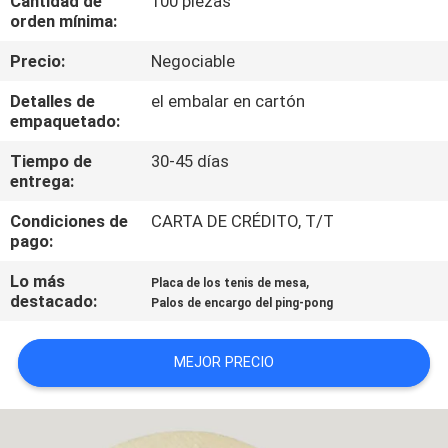
Cantidad de
100 piezas
FÁBRICA
orden mínima:
Precio:
Negociable
CONTROL
Detalles de
el embalar en cartón
DE
empaquetado:
CALIDAD
Tiempo de
30-45 días
entrega:
CONTACTA
Condiciones de
CARTA DE CRÉDITO, T/T
pago:
CON
NOSOTROS
Lo más
,
Placa de los tenis de mesa
destacado:
Palos de encargo del ping-pong
SOLICITAR
MEJOR PRECIO
UNA
CITA