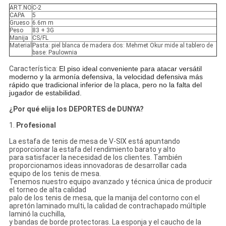
ART.NO
C-2
CAPA
5
Grueso
6.6m m
Peso
83 + 3G
Manija
CS/FL
Material
Pasta: piel blanca de madera dos: Mehmet Okur mide al tablero de
base: Paulownia
Característica:
El piso ideal conveniente para atacar versátil
moderno y la armonía defensiva, la velocidad defensiva más
rápido que tradicional inferior de
la
placa, pero no la falta del
jugador de estabilidad.
¿Por qué elija los DEPORTES de DUNYA?
1.
Profesional
La estafa de tenis de mesa de V-SIX está apuntando
proporcionar la estafa del rendimiento barato y alto
para satisfacer la necesidad de los clientes. También
proporcionamos ideas innovadoras de desarrollar cada
equipo de los tenis de mesa.
Tenemos nuestro equipo avanzado y técnica única de producir
el torneo de alta calidad
palo de los tenis de mesa, que la manija del contorno con el
apretón laminado multi, la calidad de contrachapado múltiple
laminó la cuchilla,
y bandas de borde protectoras. La esponja y el caucho de la