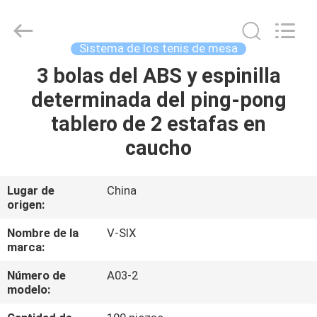
-
2026
Guangzhou
Dunya
Sports
Sistema de los tenis de mesa
Ltd..
All
3 bolas del ABS y espinilla
EN
Rights
Reserved.
determinada del ping-pong
CASA
tablero de 2 estafas en
PRODUCTOS
caucho
SOBRE
Lugar de
China
origen:
NOSOTROS
Nombre de la
V-SIX
marca:
RECORRIDO
Número de
A03-2
POR
modelo:
LA