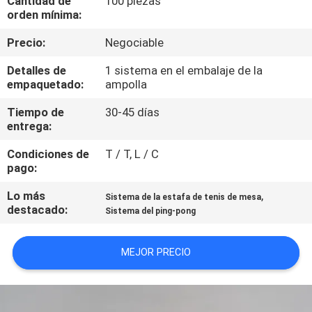
Cantidad de
100 piezas
FÁBRICA
orden mínima:
Precio:
Negociable
CONTROL
Detalles de
1 sistema en el embalaje de la
DE
empaquetado:
ampolla
CALIDAD
Tiempo de
30-45 días
entrega:
CONTACTA
Condiciones de
T / T, L / C
pago:
CON
NOSOTROS
Lo más
,
Sistema de la estafa de tenis de mesa
destacado:
Sistema del ping-pong
SOLICITAR
MEJOR PRECIO
UNA
CITA