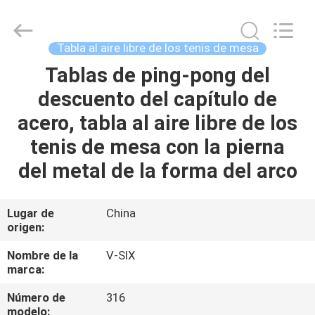
-
2026
Guangzhou
Dunya
Sports
Tabla al aire libre de los tenis de mesa
Ltd..
All
Tablas de ping-pong del
EN
Rights
Reserved.
descuento del capítulo de
CASA
acero, tabla al aire libre de los
PRODUCTOS
tenis de mesa con la pierna
del metal de la forma del arco
SOBRE
NOSOTROS
Lugar de
China
origen:
RECORRIDO
Nombre de la
V-SIX
marca:
POR
Número de
316
LA
modelo: