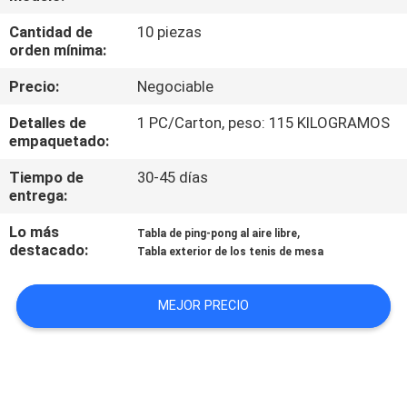
FÁBRICA
Cantidad de
10 piezas
orden mínima:
CONTROL
Precio:
Negociable
DE
Detalles de
1 PC/Carton, peso: 115 KILOGRAMOS
CALIDAD
empaquetado:
Tiempo de
30-45 días
CONTACTA
entrega:
CON
Lo más
,
Tabla de ping-pong al aire libre
destacado:
NOSOTROS
Tabla exterior de los tenis de mesa
MEJOR PRECIO
SOLICITAR
UNA
CITA