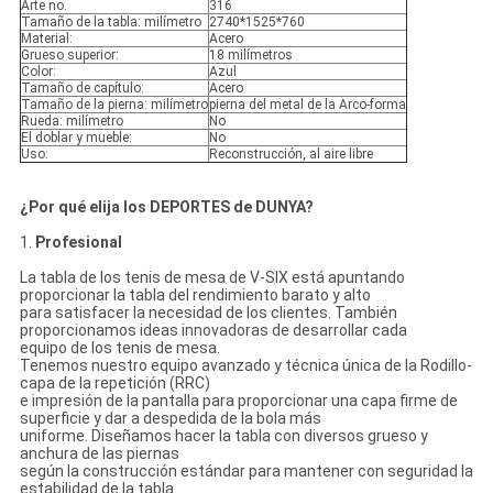
Arte no.
316
Tamaño de la tabla: milímetro
2740*1525*760
Material:
Acero
Grueso superior:
18 milímetros
Color:
Azul
Tamaño de capítulo:
Acero
Tamaño de la pierna: milímetro
pierna del metal de la Arco-forma
Rueda: milímetro
No
El doblar y mueble:
No
Uso:
Reconstrucción, al aire libre
¿Por qué elija los DEPORTES de DUNYA?
1.
Profesional
La tabla de los tenis de mesa de V-SIX está apuntando
proporcionar la tabla del rendimiento barato y alto
para satisfacer la necesidad de los clientes. También
proporcionamos ideas innovadoras de desarrollar cada
equipo de los tenis de mesa.
Tenemos nuestro equipo avanzado y técnica única de la Rodillo-
capa de la repetición (RRC)
e impresión de la pantalla para proporcionar una capa firme de
superficie y dar a despedida de la bola más
uniforme. Diseñamos hacer la tabla con diversos grueso y
anchura de las piernas
según la construcción estándar para mantener con seguridad la
estabilidad de la tabla.