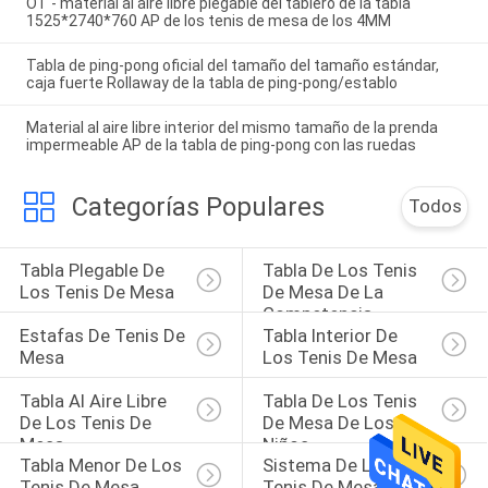
OT - material al aire libre plegable del tablero de la tabla
1525*2740*760 AP de los tenis de mesa de los 4MM
Tabla de ping-pong oficial del tamaño del tamaño estándar,
caja fuerte Rollaway de la tabla de ping-pong/establo
Material al aire libre interior del mismo tamaño de la prenda
impermeable AP de la tabla de ping-pong con las ruedas
Categorías Populares
Todos
Tabla Plegable De 
Tabla De Los Tenis 
Los Tenis De Mesa
De Mesa De La 
Competencia
Estafas De Tenis De 
Tabla Interior De 
Mesa
Los Tenis De Mesa
Tabla Al Aire Libre 
Tabla De Los Tenis 
De Los Tenis De 
De Mesa De Los 
Mesa
Niños
Tabla Menor De Los 
Sistema De Los 
Tenis De Mesa
Tenis De Mesa