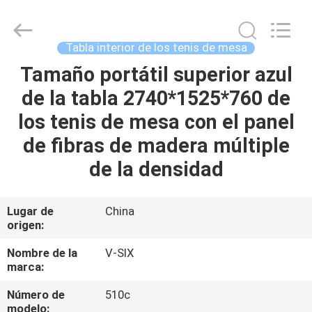
-
2026
Guangzhou
Dunya
Sports
Tabla interior de los tenis de mesa
Ltd..
All
Tamaño portátil superior azul
EN
Rights
Reserved.
de la tabla 2740*1525*760 de
CASA
los tenis de mesa con el panel
PRODUCTOS
de fibras de madera múltiple
de la densidad
SOBRE
NOSOTROS
Lugar de
China
origen:
RECORRIDO
Nombre de la
V-SIX
marca:
POR
Número de
510c
LA
modelo: