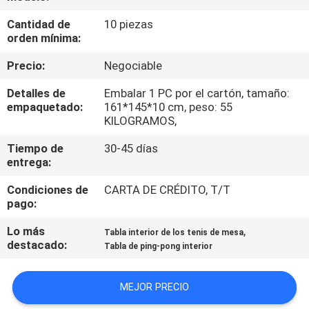
FÁBRICA
Cantidad de
10 piezas
orden mínima:
CONTROL
Precio:
Negociable
DE
Detalles de
Embalar 1 PC por el cartón, tamaño:
CALIDAD
empaquetado:
161*145*10 cm, peso: 55
KILOGRAMOS,
CONTACTA
Tiempo de
30-45 días
entrega:
CON
Condiciones de
CARTA DE CRÉDITO, T/T
NOSOTROS
pago:
Lo más
,
Tabla interior de los tenis de mesa
SOLICITAR
destacado:
Tabla de ping-pong interior
UNA
CITA
MEJOR PRECIO