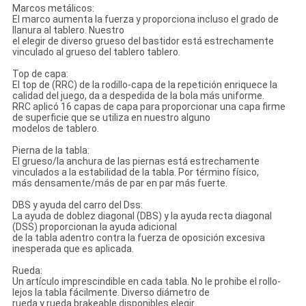
Marcos metálicos:
El marco aumenta la fuerza y proporciona incluso el grado de
llanura al tablero. Nuestro
el elegir de diverso grueso del bastidor está estrechamente
vinculado al grueso del tablero tablero.
Top de capa:
El top de (RRC) de la rodillo-capa de la repetición enriquece la
calidad del juego, da a despedida de la bola más uniforme.
RRC aplicó 16 capas de capa para proporcionar una capa firme
de superficie que se utiliza en nuestro alguno
modelos de tablero.
Pierna de la tabla:
El grueso/la anchura de las piernas está estrechamente
vinculados a la estabilidad de la tabla. Por término físico,
más densamente/más de par en par más fuerte.
DBS y ayuda del carro del Dss:
La ayuda de doblez diagonal (DBS) y la ayuda recta diagonal
(DSS) proporcionan la ayuda adicional
de la tabla adentro contra la fuerza de oposición excesiva
inesperada que es aplicada.
Rueda:
Un artículo imprescindible en cada tabla. No le prohibe el rollo-
lejos la tabla fácilmente. Diverso diámetro de
rueda y rueda brakeable disponibles elegir.