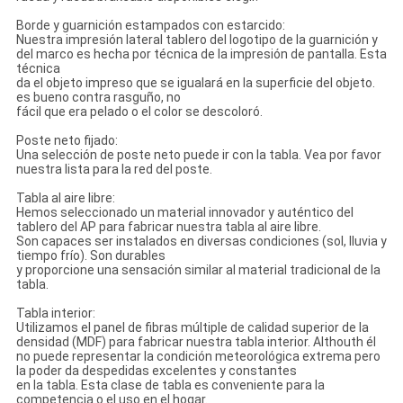
Borde y guarnición estampados con estarcido:
Nuestra impresión lateral tablero del logotipo de la guarnición y
del marco es hecha por técnica de la impresión de pantalla. Esta
técnica
da el objeto impreso que se igualará en la superficie del objeto.
es bueno contra rasguño, no
fácil que era pelado o el color se descoloró.
Poste neto fijado:
Una selección de poste neto puede ir con la tabla. Vea por favor
nuestra lista para la red del poste.
Tabla al aire libre:
Hemos seleccionado un material innovador y auténtico del
tablero del AP para fabricar nuestra tabla al aire libre.
Son capaces ser instalados en diversas condiciones (sol, lluvia y
tiempo frío). Son durables
y proporcione una sensación similar al material tradicional de la
tabla.
Tabla interior:
Utilizamos el panel de fibras múltiple de calidad superior de la
densidad (MDF) para fabricar nuestra tabla interior. Althouth él
no puede representar la condición meteorológica extrema pero
la poder da despedidas excelentes y constantes
en la tabla. Esta clase de tabla es conveniente para la
competencia o el uso en el hogar.