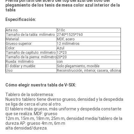
Pierna portátil del acero del top del azul del solo del
plegamiento de los tenis de mesa color azul interior de la
tabla
Especificación:
Arte no.
510c
Tamaño de la tabla: milímetro
2740*1525*760
Material:
MDF, acero
Grueso superior:
12 milímetros
Color:
Azul
Tamaño de capítulo: milímetro
12*23
Tamaño de la pierna: milímetro
20*20
Rueda: milímetro
con
El doblar y mueble:
Solo plegamiento, movible
Uso:
Reconstrucción, interior, casera, oficina
Cómo elegir nuestra tabla de V-SIX:
Tablero de la sobremesa:
Nuestro tablero tiene diverso grueso, densidad y la despedida
se liga de cerca el uno al otro.
El tablero más grueso, más uniforme y despedida constante
que se realiza. MDF: grueso
12m m, 15m m, 18m m, 25m m, densidad media/tablero de la
dureza AP: grueso 4m m, 6m m
alta densidad/dureza.